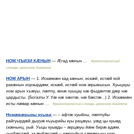
НОМ ЧЪИЗИ КÆНЫН
— Æгад кæнын …
Фразеологический
словарь иронского диалекта
НОМ АРЫН
— 1. Искæмæн кад кæнын; искæй, истæй кой
ракæнын хорзырдæм; искæй, истæй ном æрымысын. Хуыцауы
ном арын хъæуы, лæппу, æнæ хуыцау нæ фыдæлтæ дæр нæ
цардысты. (Богазты У. Уæ нæ хæхтæ, нæ бæстæ...) 2. Искæмæн
исты лæвар кæнын …
Фразеологический словарь иронского диалекта
Номæвæрыны куывд
— – афтæ хуыйны, лæппуйы
райгуырдæй дыууæ къуырийы куы рацæуы, уæд цы куывд
скæнынц, уый. Уыцы куывды – æрцæуы йæм бирæ адæм,
сыхбæстæй, хъæубæстæй – лæппуйыл сæвæрынц ном.