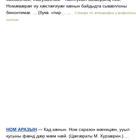
Номæвæрæг иу хæстæгиуæг кæнын байдыдта сывæллоны
бинонтимæ. … (букв. «пир… …
Словарь по этнографии и мифологии
осетин
НОМ АРАЗЫН
— Кад кæнын. Ном саразон мæхицæн, ууыл
кусыны фæнд дæр мæм нæй. (Цæгæраты М. Хурзæрин.) …