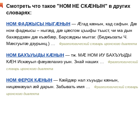
Смотреть что такое "НОМ НЕ СКÆНЫН" в других
словарях:
НОМ ФАДЖЫСЫ НЫГÆНЫН
— Æгад кæнын, кад сафын. Дæ
ном фаджысы – ныгæд, дæ цæсгом цъыфы тъыст, чи ма дын
бахæрдзæн дæ къæбæр, Барсæджы мыггаг. (Беджызаты Ч.
Мæсгуытæ дзурынц.) …
Фразеологический словарь иронского диалекта
НОМ БАХЪУЫДЫ КÆНЫН
— тж. МÆ НОМ ИУ БАХЪУЫДЫ
КÆН Искæуыл фæуæлахиз уын. Знай наших …
Фразеологический
словарь иронского диалекта
НОМ ФЕРОХ КÆНЫН
— Кæйдæр нал хъуыды кæнын,
ницæмæуал æй дарын. Забывать имя …
Фразеологический словарь
иронского диалекта