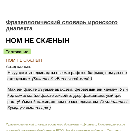
Фразеологический словарь иронского
диалекта
НОМ НЕ СКÆНЫН
Толкование
НОМ НЕ СКÆНЫН
Æгад кæнын
.
Ныууадз хъæндзинæдты ныхмæ рафысс-бафысс, ном дзы не
скæндзынæ.
(Козаты Х. Æнæныгæд мард.)
Мах æй фæсте хъуамæ ацахсæм, фервæзын æй кæнæм. Уый
йедтæмæ ма йæ фæсте æхсойгæ дæр фæкæнæм, уый цас
раст у! Уымæй нæхицæн ном не скæндзыстæм.
(Хъодалаты Г.
Хуыцауы «минæвар».)
Фразеологический словарь иронского диалекта. - Цхинвал:, Полиграфическое
производственное объединение РЮО, 2-е дополненное издание.
.
Составил