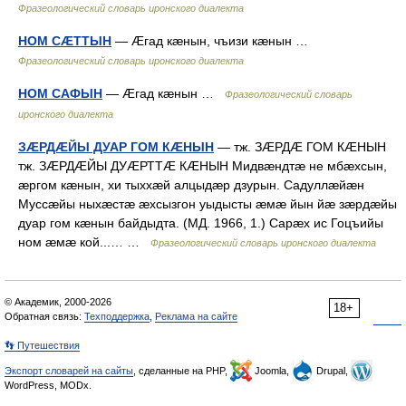
Фразеологический словарь иронского диалекта
НОМ СÆТТЫН
— Æгад кæнын, чъизи кæнын …
Фразеологический словарь иронского диалекта
НОМ САФЫН
— Æгад кæнын …
Фразеологический словарь
иронского диалекта
ЗÆРДÆЙЫ ДУАР ГОМ КÆНЫН
— тж. ЗÆРДÆ ГОМ КÆНЫН
тж. ЗÆРДÆЙЫ ДУÆРТТÆ КÆНЫН Мидвæндтæ не мбæхсын,
æргом кæнын, хи тыххæй алцыдæр дзурын. Садуллæйæн
Муссæйы ныхæстæ æхсызгон уыдысты æмæ йын йæ зæрдæйы
дуар гом кæнын байдыдта. (МД. 1966, 1.) Сарæх ис Гоцъийы
ном æмæ кой...… …
Фразеологический словарь иронского диалекта
© Академик, 2000-2026
18+
Обратная связь:
Техподдержка
,
Реклама на сайте
👣 Путешествия
Экспорт словарей на сайты
, сделанные на PHP,
Joomla,
Drupal,
WordPress, MODx.